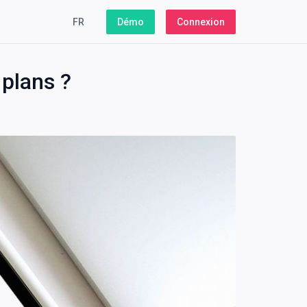
FR
Démo
Connexion
plans ?