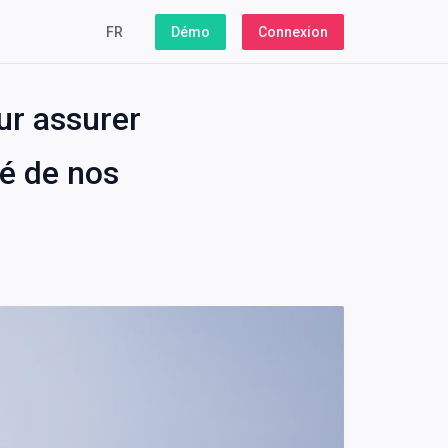
FR
Démo
Connexion
ur assurer
té de nos