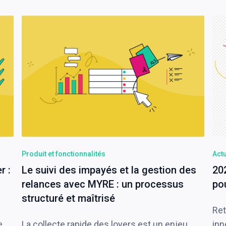
Produit et fonctionnalités
Actu
r :
Le suivi des impayés et la gestion des
20
relances avec MYRE : un processus
po
structuré et maîtrisé
Ret
e
La collecte rapide des loyers est un enjeu
inn